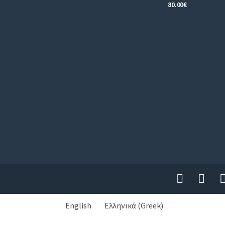
80.00
€
English
Ελληνικά
(
Greek
)