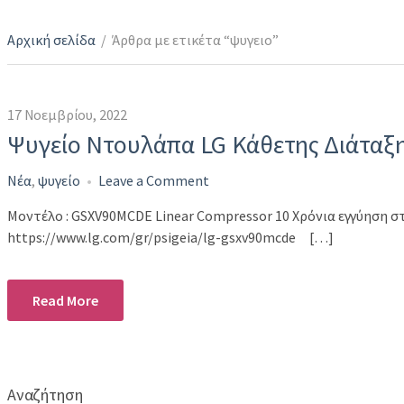
Αρχική σελίδα
/
Άρθρα με ετικέτα “ψυγειο”
17 Νοεμβρίου, 2022
Ψυγείο Ντουλάπα LG Κάθετης Διάταξης 
on
Νέα
,
ψυγείο
Leave a Comment
Ψυγείο
Μοντέλο : GSXV90MCDE Linear Compressor 10 Χρόνια εγγύηση στο
Ντουλάπα
https://www.lg.com/gr/psigeia/lg-gsxv90mcde […]
LG
Κάθετης
Διάταξης
Read More
(SxS)
Total
No
Frost
Αναζήτηση
με