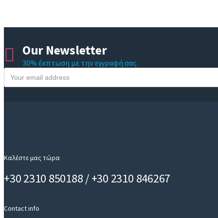
Our Newsletter
30% έκπτωση με την εγγραφή σας
Y
o
u
r
e
m
a
i
Καλέστε μας τώρα
l
+30 2310 850188 / +30 2310 846267
Contact info