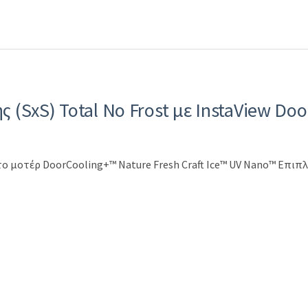
(SxS) Total No Frost με InstaView Doo
 μοτέρ DoorCooling+™ Nature Fresh Craft Ice™ UV Nano™ Επιπλέον