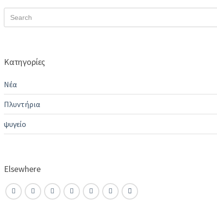
InstaView
Search
Door-
for:
in-
Door®
Κατηγορίες
Νέα
Πλυντήρια
ψυγείο
Elsewhere